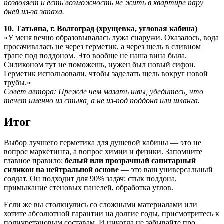
позволяет и есть возможность не жить в квартире пару
дней из-за запаха.
10. Татьяна, г. Волгоград (хрущевка, угловая кабина)
«У меня вечно образовывалась лужа снаружи. Оказалось, вода
просачивалась не через герметик, а через щель в сливном
трапе под поддоном. Это вообще не наша вина была.
Силиконом тут не поможешь, нужен был новый сифон.
Герметик использовали, чтобы заделать щель вокруг новой
трубы.»
Совет автора: Прежде чем мазать швы, убедитесь, что
течет именно из стыка, а не из-под поддона или шланга.
Итог
Выбор лучшего герметика для душевой кабины — это не
вопрос маркетинга, а вопрос химии и физики. Запомните
главное правило:
белый или прозрачный санитарный
силикон на нейтральной основе
— это ваш универсальный
солдат. Он подходит для 90% задач: стык поддона,
примыкание стеновых панелей, обработка углов.
Если же вы столкнулись со сложными материалами или
хотите абсолютной гарантии на долгие годы, присмотритесь к
полиуретановым составам. И никогда не забывайте про