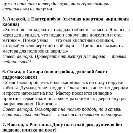
нужна практика и твердая рука, либо герметизация
специальным плинтусом.
5. Алексей, г. Екатеринбург (съемная квартира, акриловая
кабина)
«Хозяин велел заделать стык, дал тюбик из запасов. Я нанес, а
через день увидел, что поддон вокруг шва пожелтел и стал
матовым. Позже узнал — это был кислотный силикон,
который «съел» верхний слой акрила. Пришлось вызывать
мастера для полировки акрила.»
Совет автора: Проверяйте этикетку! Для акрила — только
нейтральный!
6. Ольга, г. Самара (новостройка, душевой бокс с
гидромассажем)
«У нас была проблема: вода скапливалась на полу снаружи
кабины. Думали, течет поддон. Оказалось, капает по дверцам
и просто натекает на пол. Мастер посоветовал заодно
пройтись герметиком по стыкам раздвижных дверей внутри
направляющих. Помогло.»
Совет автора: Осмотрите не только поддон, но и стыки
вертикальных профилей — там часто бывают микрощели.
7. Виктор, г. Ростов-на-Дону (частный дом, душевая без
поддона, плитка на полу)