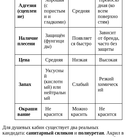
Адгезия
(с
дная (ко
(сцеплен
пористым
Средняя
всем
ие)
и и
поверхно
гладкими)
стям)
Зависит
Защищён
Наличие
Появляет
от бренда,
(фунгици
плесени
ся быстро
часто без
ды)
защиты
Цена
Средняя
Низкая
Высокая
Уксусны
й
Резкий
(кислотн
Запах
Слабый
химическ
ый) или
ий
нейтральн
ый
Окраши
Не
Можно
Не
вание
красится
красить
красится
Для душевых кабин существует два реальных
кандидата:
санитарный силикон
и
полиуретан
. Акрил в