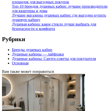
площадок для выгодных покупок
Топ-10 брендов душевых кабин: лучшие производители
для квартиры и дома
Лучшие магазины душевых кабин: где выгодно купить
душевую кабину
Душевая кабина: какое стекло лучше выбрать для
безопасности и комфорта
Рубрики
Бренды душевых кабин
Душевые кабины — лайфхаки
Душевые кабины: Сантех-советы для покупателя
Основная
Вам также может понравиться