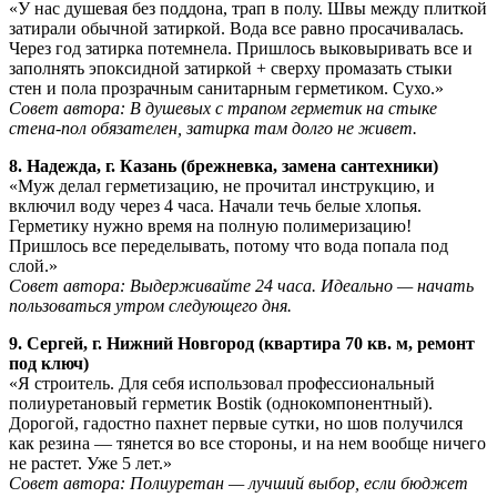
«У нас душевая без поддона, трап в полу. Швы между плиткой
затирали обычной затиркой. Вода все равно просачивалась.
Через год затирка потемнела. Пришлось выковыривать все и
заполнять эпоксидной затиркой + сверху промазать стыки
стен и пола прозрачным санитарным герметиком. Сухо.»
Совет автора: В душевых с трапом герметик на стыке
стена-пол обязателен, затирка там долго не живет.
8. Надежда, г. Казань (брежневка, замена сантехники)
«Муж делал герметизацию, не прочитал инструкцию, и
включил воду через 4 часа. Начали течь белые хлопья.
Герметику нужно время на полную полимеризацию!
Пришлось все переделывать, потому что вода попала под
слой.»
Совет автора: Выдерживайте 24 часа. Идеально — начать
пользоваться утром следующего дня.
9. Сергей, г. Нижний Новгород (квартира 70 кв. м, ремонт
под ключ)
«Я строитель. Для себя использовал профессиональный
полиуретановый герметик Bostik (однокомпонентный).
Дорогой, гадостно пахнет первые сутки, но шов получился
как резина — тянется во все стороны, и на нем вообще ничего
не растет. Уже 5 лет.»
Совет автора: Полиуретан — лучший выбор, если бюджет