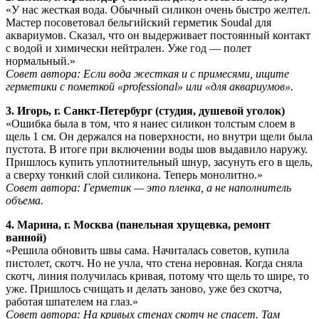
«У нас жесткая вода. Обычный силикон очень быстро желтел.
Мастер посоветовал бельгийский герметик Soudal для
аквариумов. Сказал, что он выдерживает постоянный контакт
с водой и химически нейтрален. Уже год — полет
нормальный.»
Совет автора: Если вода жесткая и с примесями, ищите
герметики с пометкой «professional» или «для аквариумов».
3. Игорь, г. Санкт-Петербург (студия, душевой уголок)
«Ошибка была в том, что я нанес силикон толстым слоем в
щель 1 см. Он держался на поверхности, но внутри щели была
пустота. В итоге при включении воды шов выдавило наружу.
Пришлось купить уплотнительный шнур, засунуть его в щель,
а сверху тонкий слой силикона. Теперь монолитно.»
Совет автора: Герметик — это пленка, а не наполнитель
объема.
4. Марина, г. Москва (панельная хрущевка, ремонт
ванной)
«Решила обновить швы сама. Начиталась советов, купила
пистолет, скотч. Но не учла, что стена неровная. Когда сняла
скотч, линия получилась кривая, потому что щель то шире, то
уже. Пришлось счищать и делать заново, уже без скотча,
работая шпателем на глаз.»
Совет автора: На кривых стенах скотч не спасет. Там