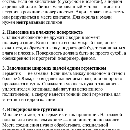
состав. Если он кислотный (с уксусной кислотой), а поддон
акриловый или кабины эмалированный металл — кислота
вступит в реакцию с поверхностью. Акрил может пожелтеть
или разрушиться в месте контакта. Для акрила и эмали
нужен
нейтральный
силикон.
2. Нанесение на влажную поверхность
Силикон абсолютно не дружит с водой в момент
полимеризации. Если нанести его на мокрый шов, он не
схватится, а образует пленку, под которой будет скапливаться
влага и плесень. Поверхность должна быть не просто сухой, а
обезжиренной и прогретой (например, феном).
3. Заполнение широких щелей одним герметиком
Герметик — не замазка. Если щель между поддоном и стеной
больше 5-8 мм, его выдавит давлением воды, или он просто
провалится внутрь. Сначала такую щель нужно заполнить
уплотнителем (специальный жгут из вспененного
полиэтилена), а сверху нанести тонкий слой герметика для
эстетики и гидроизоляции.
4. Игнорирование грунтовки
Многие считают, что герметик и так прилипнет. На гладкой
плитке или глянцевом акриле — прилипнет, но ненадолго.
Места соединения нужно обрабатывать специальной