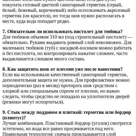
покупать готовый цветной санитарный герметик (серый,
белый, бежевый, коричневый) либо использовать акриловый
герметик (он красится), но тогда шов нужно располагать в
месте, куда вода попадает редко.
7. Обязательно ли использовать пистолет для тюбика?
Для тюбиков объемом 310 мл (под строительный пистолет) —
обязательно. Руками выдавить ровный слой невозможно. Для
маленьких тюбиков (туб) с насадкой-носиком можно работать
и без пистолета, но контролировать нажатие сложнее, часто
выдавливается слишком много состава.
8. Как защитить шов от плесени уже после нанесения?
Если вы использовали качественный санитарный герметик,
дополнительная защита не нужна. Для профилактики можно
периодически (раз в месяц) протирать шов средством с
хлоркой или специальным спреем от плесени, но важно
следить, чтобы средство не попадало на уплотнители дверей
(резинки могут испортиться).
9. Стык между поддоном и плиткой: герметик или бордюр
(плинтус)?
Лучше комбинация. Пластиковый бордюр (уголок) смотрится
эстетично, но вода все равно просачивается под него.
Правильная технология: сначала прокладывается слой