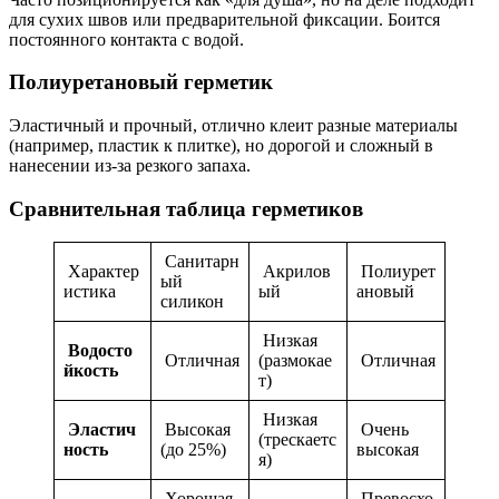
для сухих швов или предварительной фиксации. Боится
постоянного контакта с водой.
Полиуретановый герметик
Эластичный и прочный, отлично клеит разные материалы
(например, пластик к плитке), но дорогой и сложный в
нанесении из-за резкого запаха.
Сравнительная таблица герметиков
Санитарн
Характер
Акрилов
Полиурет
ый
истика
ый
ановый
силикон
Низкая
Водосто
Отличная
(размокае
Отличная
йкость
т)
Низкая
Эластич
Высокая
Очень
(трескаетс
ность
(до 25%)
высокая
я)
Хорошая
Превосхо