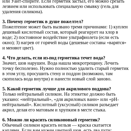
или Уайт-спирите. Если герметик застыл, его можно срезать
лезвием или использовать специальную смывку (гель для
удаления силикона).
3. Почему герметик в душе пожелтел?
Пожелтение может быть вызвано тремя причинами: 1) куплен
дешевый кислотный состав, который реагирует на хлор в
воде; 2) постоянное воздействие ультрафиолета (если есть
окно); 3) нагрев от горячей воды (дешевые составы «варятся»
и меняют цвет).
4. Что делать, если из-под герметика течет вода?
Значит, шов нарушен. Вода нашла микротрещину. Лечить
точку бесполезно. Нужно полностью удалить старый герметик
в этом углу, просушить стену и поддон (возможно, там
скопилась вода внутри) и нанести новый слой заново.
5. Какой герметик лучше для акрилового поддона?
Только нейтральный силикон. На этикетке должно быть
указано: «нейтральный», «для акриловых ванн» или «pH-
нейтральный». Кислотный (уксусный) силикон разъедает
акрил, делая его матовым и хрупким в месте стыка.
6. Можно ли красить силиконовый герметик?
Обычный силикон красить нельзя — краска скатается
каплями. Если вам нужен цветной шов, есть два пути: