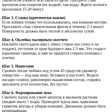
Пылесосом уберите всю пыль из щели. Протрите стык
ацетоном или спиртом (не водкой, там вода). Ждите полного
высыхания 15-20 минут.
Шаг 3. Сушка (критически важно)
Если кабина только что использовалась, она влажная внутри.
Просушите стык строительным феном в течение 2-3 минут.
Поверхность должна быть теплой и абсолютно сухой.
Шаг 4. Оклейка малярным скотчем
Наклейте скотч вдоль шва с обеих сторон (на стену и на
поддон), отступив от края будущего шва 2-3 мм. Это создаст
идеальные границы, и вам не придется стирать излишки с
плитки.
Шаг 5. Нанесение
Срежьте носик тюбика под углом 45 градусов (диаметр
отверстия — под ваш шов). Вставьте в пистолет. Ведите
насадку плавно, равномерно выдавливая состав, стараясь
заполнить угол полностью, без пустот.
Шаг 6. Формирование шва
Смочите палец или узкий шпатель в мыльном растворе
(жидкое мыло + вода). Проведите вдоль шва, вдавливая
герметик внутрь и убирая излишки. Движение должно быть
непрерывным.