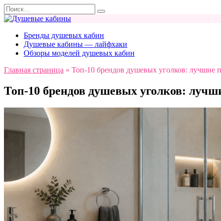
Перейти
Search
к
for:
содержанию
Бренды душевых кабин
Душевые кабины — лайфхаки
Обзоры моделей душевых кабин
Главная страница
»
Топ-10 брендов душевых уголков: лучшие 
Топ-10 брендов душевых уголков: лучш