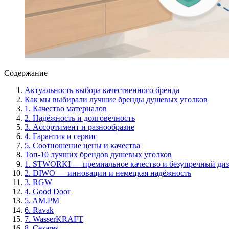
Содержание
Актуальность выбора качественного бренда
Как мы выбирали лучшие бренды душевых уголков
1. Качество материалов
2. Надёжность и долговечность
3. Ассортимент и разнообразие
4. Гарантия и сервис
5. Соотношение цены и качества
Топ-10 лучших брендов душевых уголков
1. STWORKI — премиальное качество и безупречный ди
2. DIWO — инновации и немецкая надёжность
3. RGW
4. Good Door
5. AM.PM
6. Ravak
7. WasserKRAFT
8. Cezares