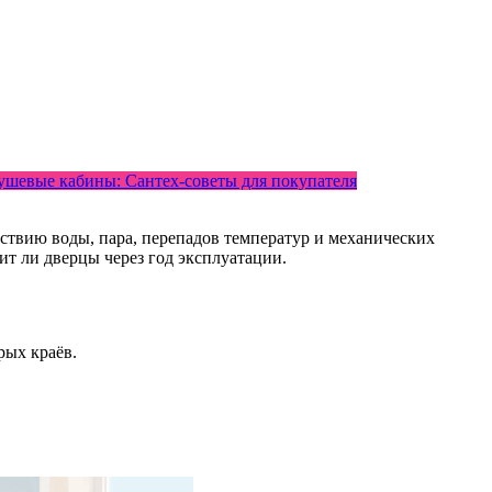
ушевые кабины: Сантех-советы для покупателя
йствию воды, пара, перепадов температур и механических
нит ли дверцы через год эксплуатации.
рых краёв.