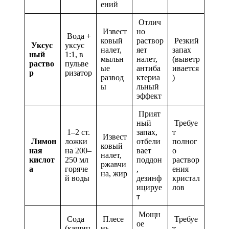
ений
Отлич
Извест
но
Вода +
ковый
раствор
Резкий
Уксус
уксус
налет,
яет
запах
ный
1:1, в
мыльн
налет,
(выветр
раство
пульве
ые
антиба
ивается
р
ризатор
развод
ктериа
)
ы
льный
эффект
Прият
ный
Требуе
1–2 ст.
запах,
т
Извест
Лимон
ложки
отбели
полног
ковый
ная
на 200–
вает
о
налет,
кислот
250 мл
поддон
раствор
ржавчи
а
горяче
,
ения
на, жир
й воды
дезинф
кристал
ицируе
лов
т
Мощн
Сода
Плесе
Требуе
ое
(кашиц
нь,
т