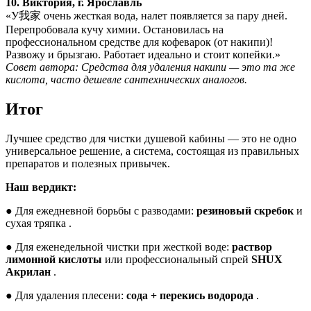
10. Виктория, г. Ярославль
«У我家 очень жесткая вода, налет появляется за пару дней.
Перепробовала кучу химии. Остановилась на
профессиональном средстве для кофеварок (от накипи)!
Развожу и брызгаю. Работает идеально и стоит копейки.»
Совет автора: Средства для удаления накипи — это та же
кислота, часто дешевле сантехнических аналогов.
Итог
Лучшее средство для чистки душевой кабины — это не одно
универсальное решение, а система, состоящая из правильных
препаратов и полезных привычек.
Наш вердикт:
● Для ежедневной борьбы с разводами:
резиновый скребок
и
сухая тряпка .
● Для еженедельной чистки при жесткой воде:
раствор
лимонной кислоты
или профессиональный спрей
SHUX
Акрилан
.
● Для удаления плесени:
сода + перекись водорода
.