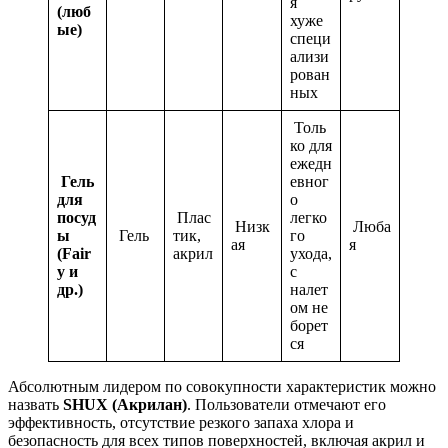
я
(люб
хуже
ые)
специ
ализи
рован
ных
Толь
ко для
ежедн
Гель
евног
для
о
посуд
Плас
легко
Низк
Люба
ы
Гель
тик,
го
ая
я
(Fair
акрил
ухода,
y и
с
др.)
налет
ом не
борет
ся
Абсолютным лидером по совокупности характеристик можно
назвать
SHUX (Акрилан)
. Пользователи отмечают его
эффективность, отсутствие резкого запаха хлора и
безопасность для всех типов поверхностей, включая акрил и