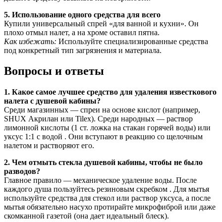
5. Использование одного средства для всего
Купили универсальный спрей «для ванной и кухни». Он
плохо отмыл налет, а на хроме оставил пятна.
Как избежать:
Используйте специализированные средства
под конкретный тип загрязнения и материала.
Вопросы и ответы
1. Какое самое лучшее средство для удаления известкового
налета с душевой кабины?
Среди магазинных — спреи на основе кислот (например,
SHUX Акрилан или Tilex). Среди народных — раствор
лимонной кислоты (1 ст. ложка на стакан горячей воды) или
уксус 1:1 с водой . Они вступают в реакцию со щелочным
налетом и растворяют его.
2. Чем отмыть стекла душевой кабины, чтобы не было
разводов?
Главное правило — механическое удаление воды. После
каждого душа пользуйтесь резиновым скребком . Для мытья
используйте средства для стекол или раствор уксуса, а после
мытья обязательно насухо протирайте микрофиброй или даже
скомканной газетой (она дает идеальный блеск).