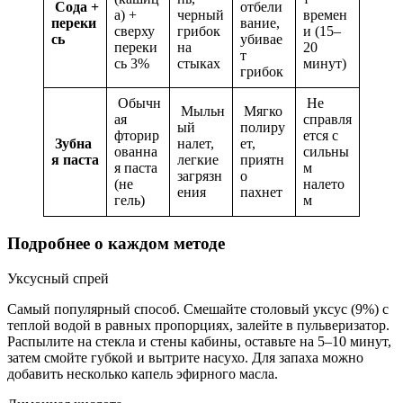
Сода +
отбели
а) +
черный
времен
переки
вание,
сверху
грибок
и (15–
сь
убивае
переки
на
20
т
сь 3%
стыках
минут)
грибок
Обычн
Не
Мыльн
Мягко
ая
справля
ый
полиру
фторир
ется с
Зубна
налет,
ет,
ованна
сильны
я паста
легкие
приятн
я паста
м
загрязн
о
(не
налето
ения
пахнет
гель)
м
Подробнее о каждом методе
Уксусный спрей
Самый популярный способ. Смешайте столовый уксус (9%) с
теплой водой в равных пропорциях, залейте в пульверизатор.
Распылите на стекла и стены кабины, оставьте на 5–10 минут,
затем смойте губкой и вытрите насухо. Для запаха можно
добавить несколько капель эфирного масла.