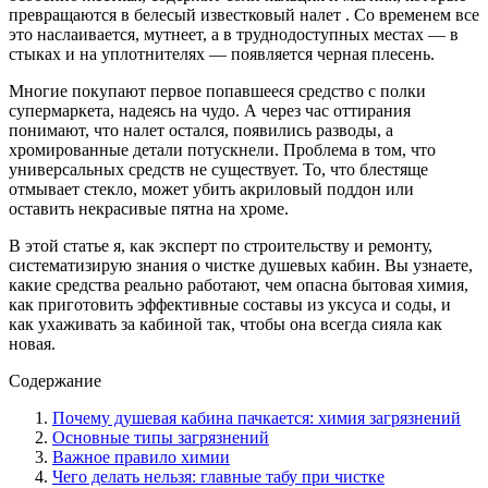
превращаются в белесый известковый налет . Со временем все
это наслаивается, мутнеет, а в труднодоступных местах — в
стыках и на уплотнителях — появляется черная плесень.
Многие покупают первое попавшееся средство с полки
супермаркета, надеясь на чудо. А через час оттирания
понимают, что налет остался, появились разводы, а
хромированные детали потускнели. Проблема в том, что
универсальных средств не существует. То, что блестяще
отмывает стекло, может убить акриловый поддон или
оставить некрасивые пятна на хроме.
В этой статье я, как эксперт по строительству и ремонту,
систематизирую знания о чистке душевых кабин. Вы узнаете,
какие средства реально работают, чем опасна бытовая химия,
как приготовить эффективные составы из уксуса и соды, и
как ухаживать за кабиной так, чтобы она всегда сияла как
новая.
Содержание
Почему душевая кабина пачкается: химия загрязнений
Основные типы загрязнений
Важное правило химии
Чего делать нельзя: главные табу при чистке