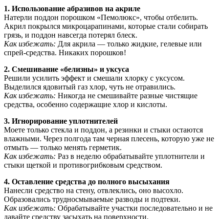
1. Использование абразивов на акриле
Натерли поддон порошком «Пемолюкс», чтобы отбелить.
Акрил покрылся микроцарапинами, которые стали собирать
грязь, и поддон навсегда потерял блеск.
Как избежать:
Для акрила — только жидкие, гелевые или
спрей-средства. Никаких порошков!
2. Смешивание «белизны» и уксуса
Решили усилить эффект и смешали хлорку с уксусом.
Выделился ядовитый газ хлор, чуть не отравились.
Как избежать:
Никогда не смешивайте разные чистящие
средства, особенно содержащие хлор и кислоты.
3. Игнорирование уплотнителей
Моете только стекла и поддон, а резинки и стыки остаются
влажными. Через полгода там черная плесень, которую уже не
отмыть — только менять герметик.
Как избежать:
Раз в неделю обрабатывайте уплотнители и
стыки щеткой и противогрибковым средством.
4. Оставление средства до полного высыхания
Нанесли средство на стену, отвлеклись, оно высохло.
Образовались трудносмываемые разводы и подтеки.
Как избежать:
Обрабатывайте участки последовательно и не
давайте средству засыхать на поверхности.