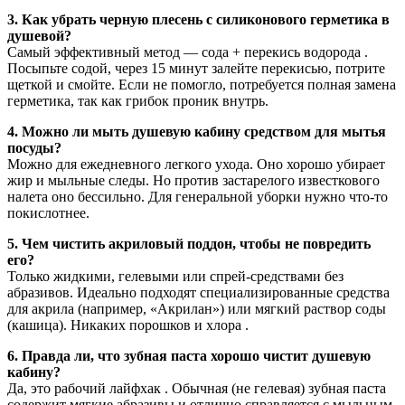
3. Как убрать черную плесень с силиконового герметика в
душевой?
Самый эффективный метод — сода + перекись водорода .
Посыпьте содой, через 15 минут залейте перекисью, потрите
щеткой и смойте. Если не помогло, потребуется полная замена
герметика, так как грибок проник внутрь.
4. Можно ли мыть душевую кабину средством для мытья
посуды?
Можно для ежедневного легкого ухода. Оно хорошо убирает
жир и мыльные следы. Но против застарелого известкового
налета оно бессильно. Для генеральной уборки нужно что-то
покислотнее.
5. Чем чистить акриловый поддон, чтобы не повредить
его?
Только жидкими, гелевыми или спрей-средствами без
абразивов. Идеально подходят специализированные средства
для акрила (например, «Акрилан») или мягкий раствор соды
(кашица). Никаких порошков и хлора .
6. Правда ли, что зубная паста хорошо чистит душевую
кабину?
Да, это рабочий лайфхак . Обычная (не гелевая) зубная паста
содержит мягкие абразивы и отлично справляется с мыльным