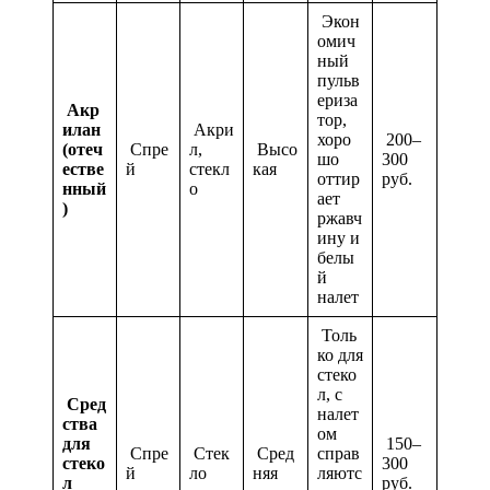
Экон
омич
ный
пульв
ериза
Акр
тор,
илан
Акри
хоро
200–
(отеч
Спре
л,
Высо
шо
300
естве
й
стекл
кая
оттир
руб.
нный
о
ает
)
ржавч
ину и
белы
й
налет
Толь
ко для
стеко
л, с
Сред
налет
ства
ом
для
150–
Спре
Стек
Сред
справ
стеко
300
й
ло
няя
ляютс
л
руб.