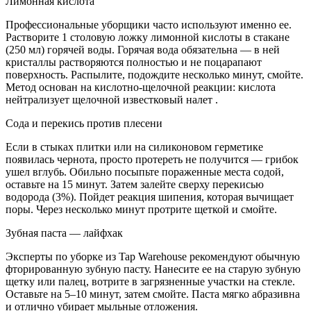
Лимонная кислота
Профессиональные уборщики часто используют именно ее.
Растворите 1 столовую ложку лимонной кислоты в стакане
(250 мл) горячей воды. Горячая вода обязательна — в ней
кристаллы растворяются полностью и не поцарапают
поверхность. Распылите, подождите несколько минут, смойте.
Метод основан на кислотно-щелочной реакции: кислота
нейтрализует щелочной известковый налет .
Сода и перекись против плесени
Если в стыках плитки или на силиконовом герметике
появилась чернота, просто протереть не получится — грибок
ушел вглубь. Обильно посыпьте пораженные места содой,
оставьте на 15 минут. Затем залейте сверху перекисью
водорода (3%). Пойдет реакция шипения, которая вычищает
поры. Через несколько минут протрите щеткой и смойте.
Зубная паста — лайфхак
Эксперты по уборке из Tap Warehouse рекомендуют обычную
фторированную зубную пасту. Нанесите ее на старую зубную
щетку или палец, вотрите в загрязненные участки на стекле.
Оставьте на 5–10 минут, затем смойте. Паста мягко абразивна
и отлично убирает мыльные отложения.