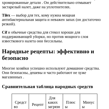
хромированные детали . Он действительно отмывает
застарелый налет, даже на уплотнителях.
Tilex
— выбор для тех, кому нужна мощная
антибактериальная защита и неважен запах (он достаточно
резкий).
Cif
и обычные средства для стекол хороши для
поддерживающей уборки, но против мощного слоя
известкового налета они бессильны.
Народные рецепты: эффективно и
безопасно
Многие хозяйки успешно используют домашние средства.
Они безопасны, дешевы и часто работают не хуже
магазинных .
Сравнительная таблица народных средств
Для
Средст
каких
Плюс
Минус
Рецепт
во
загрязн
ы
ы