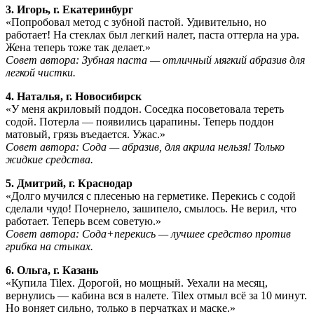
3. Игорь, г. Екатеринбург
«Попробовал метод с зубной пастой. Удивительно, но
работает! На стеклах был легкий налет, паста оттерла на ура.
Жена теперь тоже так делает.»
Совет автора: Зубная паста — отличный мягкий абразив для
легкой чистки.
4. Наталья, г. Новосибирск
«У меня акриловый поддон. Соседка посоветовала тереть
содой. Потерла — появились царапины. Теперь поддон
матовый, грязь въедается. Ужас.»
Совет автора: Сода — абразив, для акрила нельзя! Только
жидкие средства.
5. Дмитрий, г. Краснодар
«Долго мучился с плесенью на герметике. Перекись с содой
сделали чудо! Почернело, зашипело, смылось. Не верил, что
работает. Теперь всем советую.»
Совет автора: Сода+перекись — лучшее средство против
грибка на стыках.
6. Ольга, г. Казань
«Купила Tilex. Дорогой, но мощный. Уехали на месяц,
вернулись — кабина вся в налете. Tilex отмыл всё за 10 минут.
Но воняет сильно, только в перчатках и маске.»