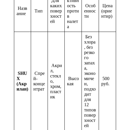
Для
ктивн
каких
ость
Особ
Цена
Назв
Тип
повер
проти
еннос
(орие
ание
хност
в
ти
нтир)
ей
налет
а
Без
хлора
, без
резко
го
запах
Акри
а,
л,
SHU
Спре
эконо
стекл
X
й-
Высо
миче
500
о,
(Акр
конце
кая
н,
руб.
хром,
илан)
нтрат
подхо
пласт
дит
ик
для
12
типов
повер
хност
ей