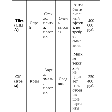
Анти
бакте
Стек
риаль
ло,
Очен
ный
Tilex
400–
Спре
плитк
ь
эффек
(СШ
600
й
а,
высок
т, не
А)
руб.
пласт
ая
требу
ик
ет
смыв
ания
Мягк
ая
текст
ура,
Акри
не
л,
Cif
царап
250–
эмаль
Сред
(Кре
Крем
ает,
400
,
няя
м)
есть
руб.
пласт
отбел
ик
иваю
щие
вариа
нты