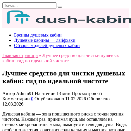
Перейти
Search
к
for:
содержанию
Бренды душевых кабин
Душевые кабины — лайфхаки
Обзоры моделей душевых кабин
Главная страница
»
Лучшее средство для чистки душевых
кабин: гид по идеальной чистоте
Лучшее средство для чистки душевых
кабин: гид по идеальной чистоте
Автор
Admin91
На чтение
13 мин
Просмотров
65
Комментарии
0
Опубликовано
11.02.2026
Обновлено
12.03.2026
Душевая кабина — зона повышенного риска с точки зрения
чистоты. Каждый раз, принимая душ, мы оставляем на
стенках микрочастицы мыла, шампуня и геля для душа. Вода,
особенно жесткая, содержит соли кальция и магния, которые