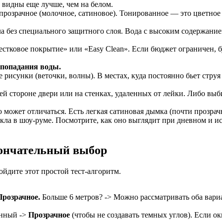
ы видны еще лучше, чем на белом.
прозрачное (молочное, сатиновое). Тонированное — это цветное
 без специального защитного слоя. Вода с высоким содержанием 
стковое покрытие» или «Easy Clean». Если бюджет ограничен, б
.
 попадания воды.
исунки (веточки, волны). В местах, куда постоянно бьет струя
 стороне двери или на стенках, удаленных от лейки. Либо выби
может отличаться. Есть легкая сатиновая дымка (почти прозрач
екла в шоу-руме. Посмотрите, как оно выглядит при дневном и и
кончательный выбор
ойдите этот простой тест-алгоритм.
Прозрачное.
Больше 6 метров? -> Можно рассматривать оба вари
енный ->
Прозрачное
(чтобы не создавать темных углов). Если ок