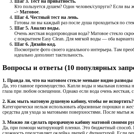
Шаг 3. Тест на приватность.
Кто пользуется душем? Один человек/супруги? Если вы ж
->
Матовое
.
Шаг 4. Честный тест на лень.
Готовы ли вы каждый раз после душа проходиться по сте
Шаг 5. Анализ воды.
Очень жесткая водопроводная вода? Матовое стекло скрое
с покрытием Easy Clean. Для мягкой воды — оба вариант
Шаг 6. Дизайн-код.
Посмотрите фото своего идеального интерьера. Там прео
идеально дополнит тактильность.
Вопросы и ответы (10 популярных запр
1. Правда ли, что на матовом стекле меньше видно разводы
Да, это главное преимущество. Капли воды и мыльная пленка н
глаза при любом освещении. Однако если вода очень жесткая, с
2. Как мыть матовую душевую кабину, чтобы не испортить?
Категорически нельзя использовать абразивные порошки и жес
средства для ухода за матовыми поверхностями. После мытья ж
3. Можно ли сделать прозрачную кабину матовой своими р
Да, при помощи матирующей пленки. Это бюджетный способ. Но
сложность представляет оклейка дверей с фурнитурой. Если ре