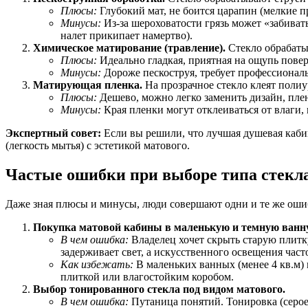
Плюсы:
Глубокий мат, не боится царапин (мелкие п
Минусы:
Из-за шероховатости грязь может «забиват
налет прикипает намертво).
Химическое матирование (травление).
Стекло обрабатыв
Плюсы:
Идеально гладкая, приятная на ощупь поверх
Минусы:
Дороже пескоструя, требует профессионал
Матирующая пленка.
На прозрачное стекло клеят полиу
Плюсы:
Дешево, можно легко заменить дизайн, плен
Минусы:
Края пленки могут отклеиваться от влаги,
Экспертный совет:
Если вы решили, что лучшая душевая кабин
(легкость мытья) с эстетикой матового.
Частые ошибки при выборе типа стекл
Даже зная плюсы и минусы, люди совершают одни и те же ошиб
Покупка матовой кабины в маленькую и темную ванн
В чем ошибка:
Владелец хочет скрыть старую плитку
задерживает свет, а искусственного освещения часто
Как избежать:
В маленьких ванных (менее 4 кв.м) 
плиткой или влагостойким коробом.
Выбор тонированного стекла под видом матового.
В чем ошибка:
Путаница понятий. Тонировка (серое, 