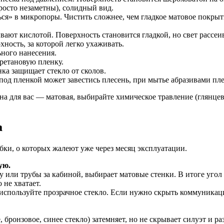
росто незаметны), солидный вид.
ься» в микропоры. Чистить сложнее, чем гладкое матовое покрыт
ают кислотой. Поверхность становится гладкой, но свет рассеив
ность, за которой легко ухаживать.
ьного нанесения.
ретановую пленку.
ка защищает стекло от сколов.
 под пленкой может завестись плесень, при мытье абразивами пл
а для вас — матовая, выбирайте химическое травление (глянцев
а
ки, о которых жалеют уже через месяц эксплуатации.
ую.
 или трубы за кабиной, выбирает матовые стенки. В итоге угол 
 не хватает.
используйте прозрачное стекло. Если нужно скрыть коммуникаци
бронзовое, синее стекло) затемняет, но не скрывает силуэт и ра