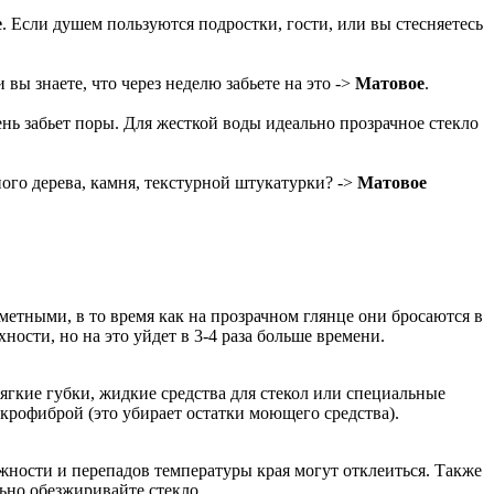
е
. Если душем пользуются подростки, гости, или вы стесняетесь
и вы знаете, что через неделю забьете на это ->
Матовое
.
ень забьет поры. Для жесткой воды идеально прозрачное стекло
ного дерева, камня, текстурной штукатурки? ->
Матовое
метными, в то время как на прозрачном глянце они бросаются в
ости, но на это уйдет в 3-4 раза больше времени.
гкие губки, жидкие средства для стекол или специальные
крофиброй (это убирает остатки моющего средства).
жности и перепадов температуры края могут отклеиться. Также
ьно обезжиривайте стекло.