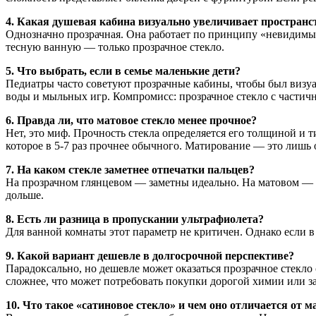
4. Какая душевая кабина визуально увеличивает пространс
Однозначно прозрачная. Она работает по принципу «невидимых 
тесную ванную — только прозрачное стекло.
5. Что выбрать, если в семье маленькие дети?
Педиатры часто советуют прозрачные кабины, чтобы был визуа
воды и мыльных игр. Компромисс: прозрачное стекло с частичн
6. Правда ли, что матовое стекло менее прочное?
Нет, это миф. Прочность стекла определяется его толщиной и ти
которое в 5-7 раз прочнее обычного. Матирование — это лишь 
7. На каком стекле заметнее отпечатки пальцев?
На прозрачном глянцевом — заметны идеально. На матовом — п
дольше.
8. Есть ли разница в пропускании ультрафиолета?
Для ванной комнаты этот параметр не критичен. Однако если в 
9. Какой вариант дешевле в долгосрочной перспективе?
Парадоксально, но дешевле может оказаться прозрачное стекло
сложнее, что может потребовать покупки дорогой химии или з
10. Что такое «сатиновое стекло» и чем оно отличается от м