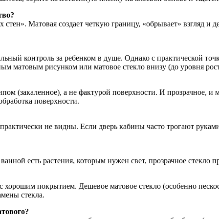
тво?
стен». Матовая создает четкую границу, «обрывает» взгляд и де
льный контроль за ребенком в душе. Однако с практической точ
ым матовым рисунком или матовое стекло внизу (до уровня рост
пом (закаленное), а не фактурой поверхности. И прозрачное, и м
обработка поверхности.
рактически не видны. Если дверь кабины часто трогают руками,
ванной есть растения, которым нужен свет, прозрачное стекло п
 с хорошим покрытием. Дешевое матовое стекло (особенно пескос
амены стекла.
атового?