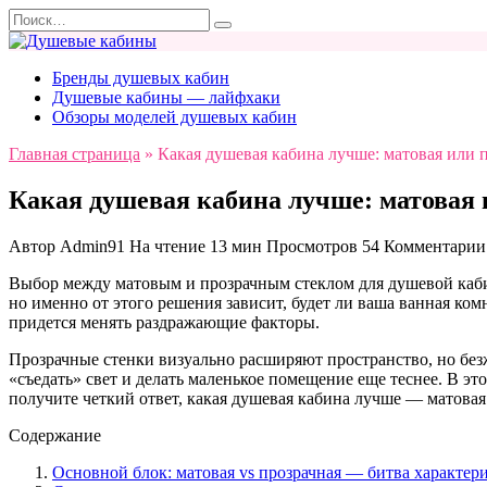
Перейти
Search
к
for:
содержанию
Бренды душевых кабин
Душевые кабины — лайфхаки
Обзоры моделей душевых кабин
Главная страница
»
Какая душевая кабина лучше: матовая или 
Какая душевая кабина лучше: матовая
Автор
Admin91
На чтение
13 мин
Просмотров
54
Комментарии
Выбор между матовым и прозрачным стеклом для душевой каби
но именно от этого решения зависит, будет ли ваша ванная ком
придется менять раздражающие факторы.
Прозрачные стенки визуально расширяют пространство, но без
«съедать» свет и делать маленькое помещение еще теснее. В э
получите четкий ответ, какая душевая кабина лучше — матовая
Содержание
Основной блок: матовая vs прозрачная — битва характер