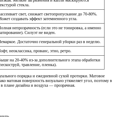
изкая. Мелкие загрязнения и капли маскируются
екстурой стекла.
ассеивает свет, снижает светопропускание до 70-80%.
ожет создавать эффект затемненного угла.
олная непрозрачность (если это не тонировка, а именно
атирование). Силуэт не виден.
емаркое. Достаточно генеральной уборки раз в неделю.
офт, неоклассика, прованс, этно, ретро.
ыше на 20-40% из-за дополнительного этапа обработки
пескоструй, травление, пленка).
еального порядка и ежедневной сухой протирки. Матовое
ко матовая поверхность визуально утяжеляет угол, поэтому в
 в плане дизайна и воздуха — прозрачная.
ощупь.