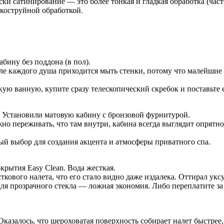
и сатинирование — это более тонкая и гладкая обработка (част
коструйной обработкой.
бину без поддона (в пол).
ле каждого душа приходится мыть стенки, потому что малейшие
ую ванную, купите сразу телескопический скребок и поставьте е
. Установили матовую кабину с бронзовой фурнитурой.
о переживать, что там внутри, кабина всегда выглядит опрятно
 выбор для создания акцента и атмосферы приватного спа.
рытия Easy Clean. Вода жесткая.
кового налета, что его стало видно даже издалека. Оттирал уксу
я прозрачного стекла — ложная экономия. Либо переплатите за
казалось, что шероховатая поверхность собирает налет быстрее,