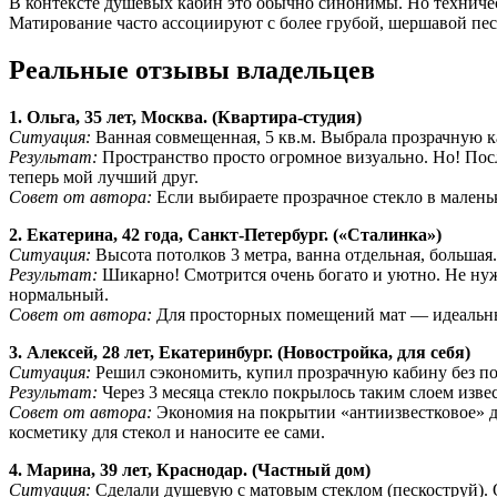
В контексте душевых кабин это обычно синонимы. Но техническ
Матирование часто ассоциируют с более грубой, шершавой пес
Реальные отзывы владельцев
1. Ольга, 35 лет, Москва. (Квартира-студия)
Ситуация:
Ванная совмещенная, 5 кв.м. Выбрала прозрачную ка
Результат:
Пространство просто огромное визуально. Но! Пос
теперь мой лучший друг.
Совет от автора:
Если выбираете прозрачное стекло в маленьк
2. Екатерина, 42 года, Санкт-Петербург. («Сталинка»)
Ситуация:
Высота потолков 3 метра, ванна отдельная, большая
Результат:
Шикарно! Смотрится очень богато и уютно. Не нужн
нормальный.
Совет от автора:
Для просторных помещений мат — идеальный
3. Алексей, 28 лет, Екатеринбург. (Новостройка, для себя)
Ситуация:
Решил сэкономить, купил прозрачную кабину без пок
Результат:
Через 3 месяца стекло покрылось таким слоем извест
Совет от автора:
Экономия на покрытии «антиизвестковое» дл
косметику для стекол и наносите ее сами.
4. Марина, 39 лет, Краснодар. (Частный дом)
Ситуация:
Сделали душевую с матовым стеклом (пескоструй). О