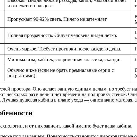
Высокая. Видны любые разводы, капли, мыльный налет
Н
и отпечатки пальцев.
т
Р
Пропускает 90-92% света. Ничего не затемняет.
М
П
Полная прозрачность. Силуэт человека виден четко.
м
Очень маркое. Требует протирки после каждого душа.
Н
Минимализм, хай-тек, современная классика, сканди.
Л
Обычно ниже (если не брать премиальные серии с
В
покрытиями).
(
лей простора. Оно делает ванную единым целым, но требует ид
 несколько раз в день и нет времени на полировку стенок. Одна
. Лучшая душевая кабина в плане ухода — однозначно матовая, а
обенности
технологии, и от них зависит, какой именно будет ваша кабина.
песка под давлением. Поверхность становится шероховатой на 