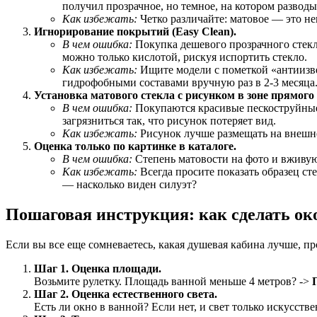
получил прозрачное, но темное, на котором развод
Как избежать:
Четко различайте: матовое — это не
Игнорирование покрытий (Easy Clean).
В чем ошибка:
Покупка дешевого прозрачного стекла
можно только кислотой, рискуя испортить стекло.
Как избежать:
Ищите модели с пометкой «антиизве
гидрофобными составами вручную раз в 2-3 месяца
Установка матового стекла с рисунком в зоне прямого
В чем ошибка:
Покупаются красивые пескоструйные р
загрязниться так, что рисунок потеряет вид.
Как избежать:
Рисунок лучше размещать на внешней
Оценка только по картинке в каталоге.
В чем ошибка:
Степень матовости на фото и вживую 
Как избежать:
Всегда просите показать образец ст
— насколько виден силуэт?
Пошаговая инструкция: как сделать о
Если вы все еще сомневаетесь, какая душевая кабина лучше, пр
Шаг 1. Оценка площади.
Возьмите рулетку. Площадь ванной меньше 4 метров? ->
Шаг 2. Оценка естественного света.
Есть ли окно в ванной? Если нет, и свет только искусств