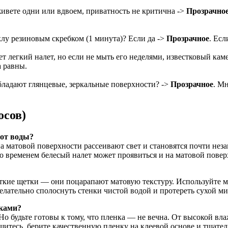
ивете одни или вдвоем, приватность не критична ->
Прозрачно
клу резиновым скребком (1 минута)? Если да ->
Прозрачное
. Есл
т легкий налет, но если не мыть его неделями, известковый кам
а равны.
бладают глянцевые, зеркальные поверхности? ->
Прозрачное
. М
осов)
 от воды?
а матовой поверхности рассеивают свет и становятся почти неза
о временем белесый налет может проявиться и на матовой поверхн
ткие щетки — они поцарапают матовую текстуру. Используйте мя
елательно сполоснуть стенки чистой водой и протереть сухой ми
уками?
 будьте готовы к тому, что пленка — не вечна. От высокой вла
шитесь, берите качественную пленку на клеевой основе и тщател