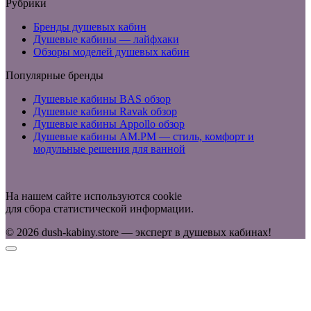
Рубрики
Бренды душевых кабин
Душевые кабины — лайфхаки
Обзоры моделей душевых кабин
Популярные бренды
Душевые кабины BAS обзор
Душевые кабины Ravak обзор
Душевые кабины Appollo обзор
Душевые кабины AM.PM — стиль, комфорт и
модульные решения для ванной
На нашем сайте используются cookie
для сбора статистической информации.
© 2026 dush-kabiny.store — эксперт в душевых кабинах!