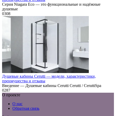
Серия Niagara Eco — это функциональные и надёжные
душевые
0
308
Душевые кабины Cerutti — модели, характеристики,
преимущества и отзывы
Введение — Душевые кабины Cerutti Cerutti / CeruttiSpa
0
287
О проекте
О нас
Обратная связь