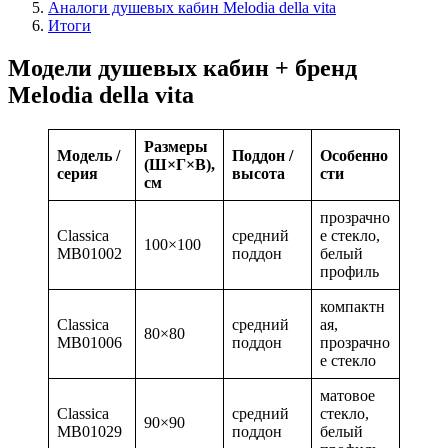
Аналоги душевых кабин Melodia della vita
Итоги
Модели душевых кабин + бренд
Melodia della vita
Размеры
Модель /
Поддон /
Особенно
(Ш×Г×В),
серия
высота
сти
см
прозрачно
Classica
средний
е стекло,
100×100
MB01002
поддон
белый
профиль
компактн
Classica
средний
ая,
80×80
MB01006
поддон
прозрачно
е стекло
матовое
Classica
средний
стекло,
90×90
MB01029
поддон
белый