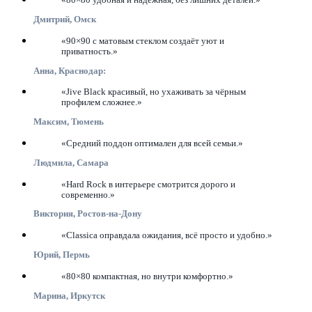
«80×80 удобная и надёжная, без лишних деталей.»
Дмитрий, Омск
«90×90 с матовым стеклом создаёт уют и
приватность.»
Анна, Краснодар:
«Jive Black красивый, но ухаживать за чёрным
профилем сложнее.»
Максим, Тюмень
«Средний поддон оптимален для всей семьи.»
Людмила, Самара
«Hard Rock в интерьере смотрится дорого и
современно.»
Виктория, Ростов-на-Дону
«Classica оправдала ожидания, всё просто и удобно.»
Юрий, Пермь
«80×80 компактная, но внутри комфортно.»
Марина, Иркутск