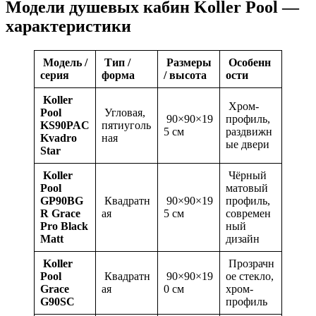
Модели душевых кабин Koller Pool —
характеристики
Модель /
Тип /
Размеры
Особенн
серия
форма
/ высота
ости
Koller
Хром-
Pool
Угловая,
90×90×19
профиль,
KS90PAC
пятиуголь
5 см
раздвижн
Kvadro
ная
ые двери
Star
Koller
Чёрный
Pool
матовый
GP90BG
Квадратн
90×90×19
профиль,
R Grace
ая
5 см
современ
Pro Black
ный
Matt
дизайн
Koller
Прозрачн
Pool
Квадратн
90×90×19
ое стекло,
Grace
ая
0 см
хром-
G90SC
профиль