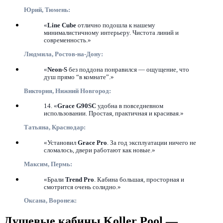
Юрий, Тюмень:
«
Line Cube
отлично подошла к нашему
минималистичному интерьеру. Чистота линий и
современность.»
Людмила, Ростов-на-Дону:
«
Neon-S
без поддона понравился — ощущение, что
душ прямо “в комнате”.»
Виктория, Нижний Новгород:
14. «
Grace G90SC
удобна в повседневном
использовании. Простая, практичная и красивая.»
Татьяна, Краснодар:
«Установил
Grace Pro
. За год эксплуатации ничего не
сломалось, двери работают как новые.»
Максим, Пермь:
«Брали
Trend Pro
. Кабина большая, просторная и
смотрится очень солидно.»
Оксана, Воронеж:
Душевые кабины Koller Pool —