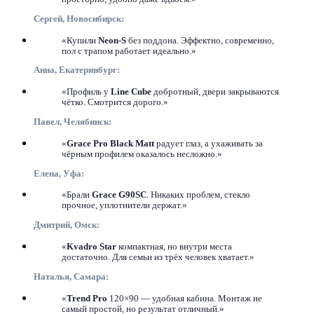
Сергей, Новосибирск:
«Купили
Neon-S
без поддона. Эффектно, современно,
пол с трапом работает идеально.»
Анна, Екатеринбург:
«Профиль у
Line Cube
добротный, двери закрываются
чётко. Смотрится дорого.»
Павел, Челябинск:
«
Grace Pro Black Matt
радует глаз, а ухаживать за
чёрным профилем оказалось несложно.»
Елена, Уфа:
«Брали
Grace G90SC
. Никаких проблем, стекло
прочное, уплотнители держат.»
Дмитрий, Омск:
«
Kvadro Star
компактная, но внутри места
достаточно. Для семьи из трёх человек хватает.»
Наталья, Самара:
«
Trend Pro
120×90 — удобная кабина. Монтаж не
самый простой, но результат отличный.»