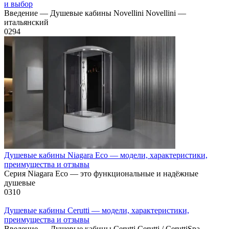
и выбор
Введение — Душевые кабины Novellini Novellini —
итальянский
0
294
Душевые кабины Niagara Eco — модели, характеристики,
преимущества и отзывы
Серия Niagara Eco — это функциональные и надёжные
душевые
0
310
Душевые кабины Cerutti — модели, характеристики,
преимущества и отзывы
Введение — Душевые кабины Cerutti Cerutti / CeruttiSpa