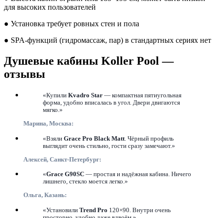
для высоких пользователей
● Установка требует ровных стен и пола
● SPA-функций (гидромассаж, пар) в стандартных сериях нет
Душевые кабины Koller Pool —
отзывы
«Купили
Kvadro Star
— компактная пятиугольная
форма, удобно вписалась в угол. Двери двигаются
мягко.»
Марина, Москва:
«Взяли
Grace Pro Black Matt
. Чёрный профиль
выглядит очень стильно, гости сразу замечают.»
Алексей, Санкт-Петербург:
«
Grace G90SC
— простая и надёжная кабина. Ничего
лишнего, стекло моется легко.»
Ольга, Казань:
«Установили
Trend Pro
120×90. Внутри очень
просторно, удобно даже вдвоём.»