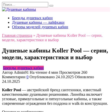
Перейти
Search
к
for:
содержанию
Бренды душевых кабин
Душевые кабины — лайфхаки
Обзоры моделей душевых кабин
Главная страница
»
Душевые кабины Koller Pool — серии,
модели, характеристики и выбор
Душевые кабины Koller Pool — серии,
модели, характеристики и выбор
Бренды душевых кабин
Автор
Admin91
На чтение
4 мин
Просмотров
260
Комментарии
0
Опубликовано
24.10.2025
Обновлено
24.10.2025
Koller Pool
— австрийский бренд сантехники, известный
качественными душевыми решениями. Линейка включает
угловые, прямоугольные и пятиугольные кабины, а также
современные ограждения без поддона и walk-in конструкции.
Основные особенности: