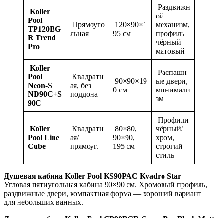
Раздвижн
Koller
ой
Pool
Прямоуго
120×90×1
механизм,
TP120BG
льная
95 см
профиль
R Trend
чёрный
Pro
матовый
Koller
Распашн
Pool
Квадратн
90×90×19
ые двери,
Neon-S
ая, без
0 см
минимали
ND90C+S
поддона
зм
90C
Профили
Koller
Квадратн
80×80,
чёрный/
Pool Line
ая/
90×90,
хром,
Cube
прямоуг.
195 см
строгий
стиль
Душевая кабина Koller Pool KS90PAC Kvadro Star
Угловая пятиугольная кабина 90×90 см. Хромовый профиль,
раздвижные двери, компактная форма — хороший вариант
для небольших ванных.