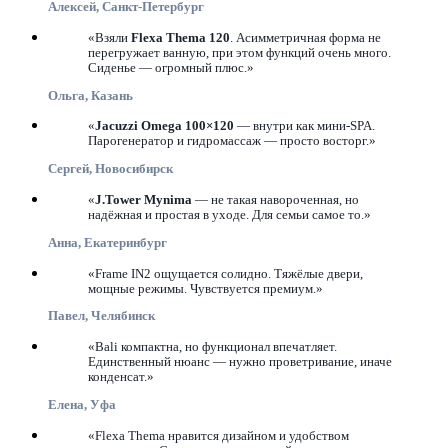
Алексей, Санкт-Петербург
«Взяли
Flexa Thema 120
. Асимметричная форма не
перегружает ванную, при этом функций очень много.
Сиденье — огромный плюс.»
Ольга, Казань
«
Jacuzzi Omega 100×120
— внутри как мини-SPA.
Парогенератор и гидромассаж — просто восторг.»
Сергей, Новосибирск
«
J.Tower Mynima
— не такая навороченная, но
надёжная и простая в уходе. Для семьи самое то.»
Анна, Екатеринбург
«Frame IN2 ощущается солидно. Тяжёлые двери,
мощные режимы. Чувствуется премиум.»
Павел, Челябинск
«Bali компактна, но функционал впечатляет.
Единственный нюанс — нужно проветривание, иначе
конденсат.»
Елена, Уфа
«Flexa Thema нравится дизайном и удобством