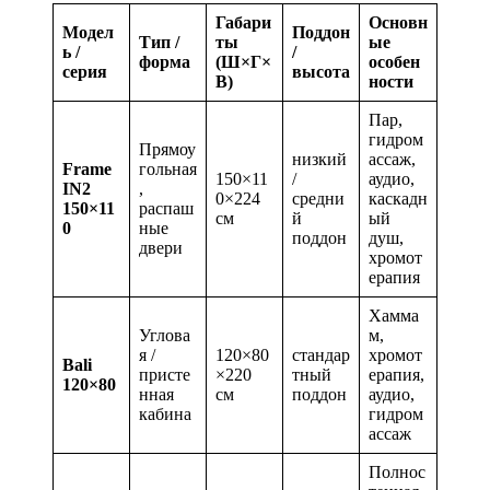
Габари
Основн
Модел
Поддон
Тип /
ты
ые
ь /
/
форма
(Ш×Г×
особен
серия
высота
В)
ности
Пар,
гидром
Прямоу
низкий
ассаж,
Frame
гольная
150×11
/
аудио,
IN2
,
0×224
средни
каскадн
150×11
распаш
см
й
ый
0
ные
поддон
душ,
двери
хромот
ерапия
Хамма
Углова
м,
я /
120×80
стандар
хромот
Bali
присте
×220
тный
ерапия,
120×80
нная
см
поддон
аудио,
кабина
гидром
ассаж
Полнос