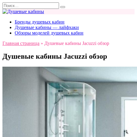
Перейти
Search
к
for:
содержанию
Бренды душевых кабин
Душевые кабины — лайфхаки
Обзоры моделей душевых кабин
Главная страница
»
Душевые кабины Jacuzzi обзор
Душевые кабины Jacuzzi обзор