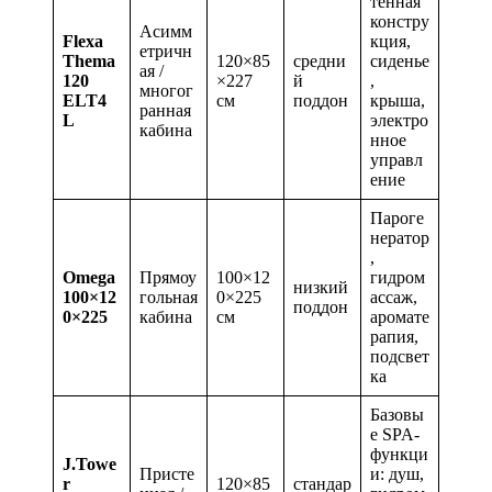
тенная
констру
Асимм
Flexa
кция,
етричн
Thema
120×85
средни
сиденье
ая /
120
×227
й
,
многог
ELT4
см
поддон
крыша,
ранная
L
электро
кабина
нное
управл
ение
Пароге
нератор
,
Omega
Прямоу
100×12
гидром
низкий
100×12
гольная
0×225
ассаж,
поддон
0×225
кабина
см
аромате
рапия,
подсвет
ка
Базовы
е SPA-
функци
J.Towe
Присте
и: душ,
r
120×85
стандар