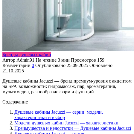
Бренды душевых кабин
Автор
Admin91
На чтение
3 мин
Просмотров
159
Комментарии
0
Опубликовано
25.09.2025
Обновлено
21.10.2025
Душевые кабины Jacuzzi — бренд премиум-уровня с акцентом
на SPA-возможности: гидромассаж, пар, ароматерапия,
мультимедиа, разнообразие форм и функций.
Содержание
Душевые кабины Jacuzzi — серии, модели,
характеристики и выбор
Модели душевых кабин Jacuzzi — характеристики
Преимущества и недостатки — Душевые кабины Jacuzzi
Душевые кабины Jacuzzi — отзывы