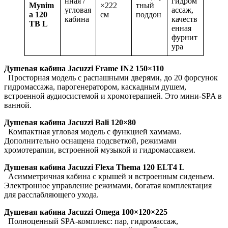
нная /
гидром
Mynim
×222
тный
угловая
ассаж,
a 120
см
поддон
кабина
качеств
TB L
енная
фурнит
ура
Душевая кабина Jacuzzi Frame IN2 150×110
Просторная модель с распашными дверями, до 20 форсунок
гидромассажа, парогенератором, каскадным душем,
встроенной аудиосистемой и хромотерапией. Это мини-SPA в
ванной.
Душевая кабина Jacuzzi Bali 120×80
Компактная угловая модель с функцией хаммама.
Дополнительно оснащена подсветкой, режимами
хромотерапии, встроенной музыкой и гидромассажем.
Душевая кабина Jacuzzi Flexa Thema 120 ELT4 L
Асимметричная кабина с крышей и встроенным сиденьем.
Электронное управление режимами, богатая комплектация
для расслабляющего ухода.
Душевая кабина Jacuzzi Omega 100×120×225
Полноценный SPA-комплекс: пар, гидромассаж,