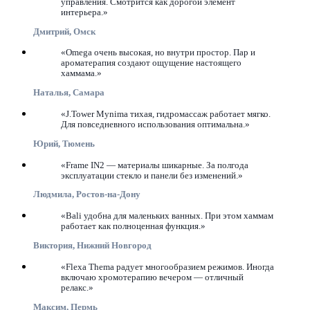
управления. Смотрится как дорогой элемент
интерьера.»
Дмитрий, Омск
«Omega очень высокая, но внутри простор. Пар и
ароматерапия создают ощущение настоящего
хаммама.»
Наталья, Самара
«J.Tower Mynima тихая, гидромассаж работает мягко.
Для повседневного использования оптимальна.»
Юрий, Тюмень
«Frame IN2 — материалы шикарные. За полгода
эксплуатации стекло и панели без изменений.»
Людмила, Ростов-на-Дону
«Bali удобна для маленьких ванных. При этом хаммам
работает как полноценная функция.»
Виктория, Нижний Новгород
«Flexa Thema радует многообразием режимов. Иногда
включаю хромотерапию вечером — отличный
релакс.»
Максим, Пермь